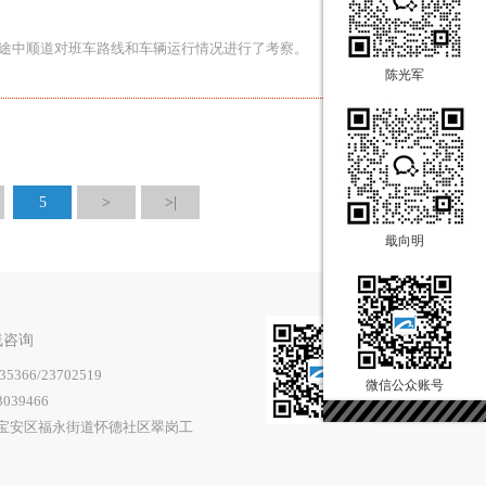
导，途中顺道对班车路线和车辆运行情况进行了考察。
陈光军
5
>
>|
戢向明
线咨询
35366/23702519
微信公众账号
3039466
宝安区福永街道怀德社区翠岗工