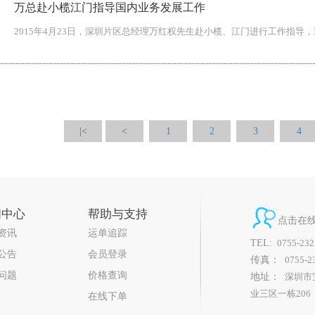
万总赴小榄江门指导国内业务发展工作
2015年4月23日，深圳片区总经理万红权先生赴小榄、江门进行工作指
|<
<
1
2
3
4
闻中心
帮助与支持
点击在
资讯
运单追踪
TEL:
0755-232
公告
会员登录
传真：
0755-2
问题
价格查询
地址：
深圳市
业三区一栋206
在线下单