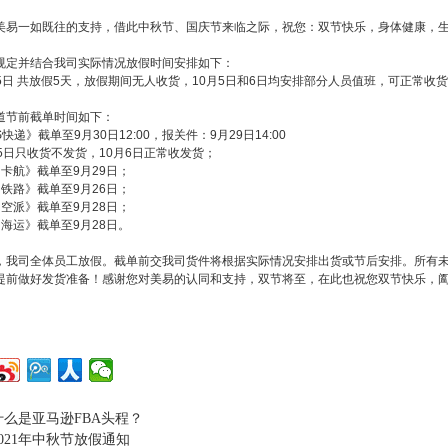
易一如既往的支持，借此中秋节、国庆节来临之际，祝您：双节快乐，身体健康，
定并结合我司实际情况放假时间安排如下：
5日 共放假5天，放假期间无人收货，10月5日和6日均安排部分人员值班，可正常收
节前截单时间如下：
快递》截单至9月30日12:00，报关件：9月29日14:00
只收货不发货，10月6日正常收发货；
卡航》截单至9月29日；
铁路》截单至9月26日；
空派》截单至9月28日；
海运》截单至9月28日。
我司全体员工放假。截单前交我司货件将根据实际情况安排出货或节后安排。所有未
提前做好发货准备！感谢您对美易的认同和支持，双节将至，在此也祝您双节快乐，
什么是亚马逊FBA头程？
2021年中秋节放假通知