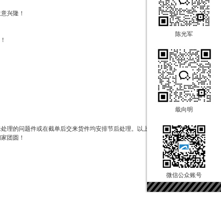
生意兴隆！
陈光军
货！
戢向明
处理的问题件或在截单后交来货件均安排节后处理。以上请知
阖家团圆！
微信公众账号